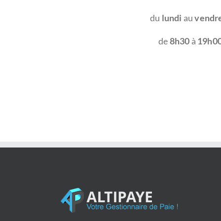
du
lundi
au
vendr
de
8h30
à
19h0