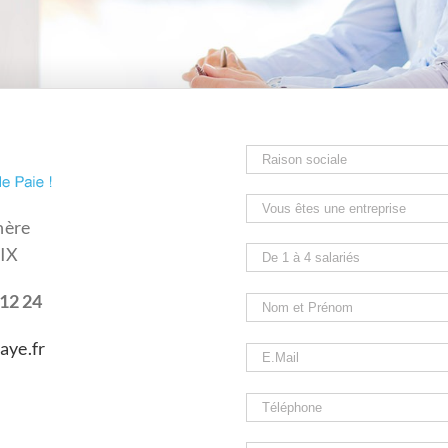
nère
IX
 12 24
aye.fr