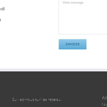
edi
0
Al
Suivez-nous sur les réseaux
la