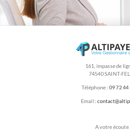
161, impasse de lig
74540 SAINT-FEL
Téléphone :
09 72 44
Email :
contact@altip
A votre écoute